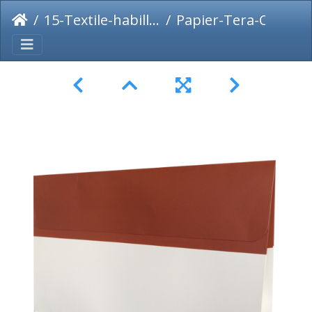
15-Textile-habillement-chaussure
Papier-Tera-Cota