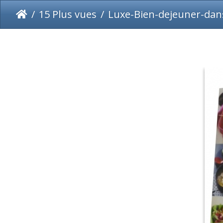
15 Plus vues
Luxe-Bien-dejeuner-dans-ma-boi