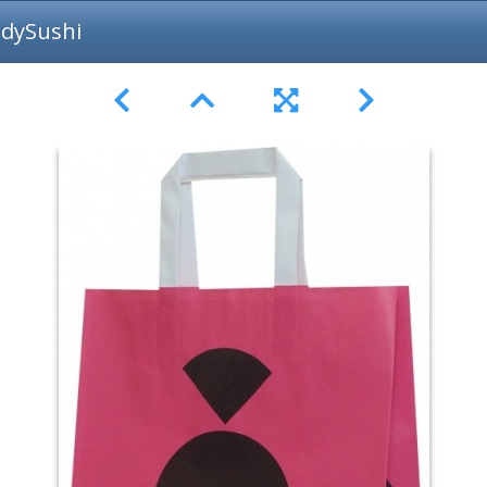
adySushi